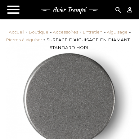
search
person
Accueil
»
Boutique
»
Accessoires
»
Entretien
»
Aiguisage
»
Pierres à aiguiser
»
SURFACE D’AIGUISAGE EN DIAMANT –
STANDARD HORL