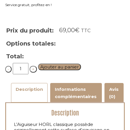
Service gratuit, profitez-en !
69,00
€
Prix du produit:
TTC
Options totales:
Total:
Quantity
Ajouter au panier
Description
Informations
Avis
complémentaires
(0)
Description
L’Aiguiseur
HORL
classique possède
originellement cette surface d’aiguisage en