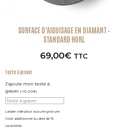
SURFACE D’AIGUISAGE EN DIAMANT –
STANDARD HORL
69,00
€
TTC
Texte à graver
J'ajoute mon texte à
graver
(
+
10,00
€
)
Laisser vide pour aucune gravure.
Coût additionnel au delà de 15
caractères.