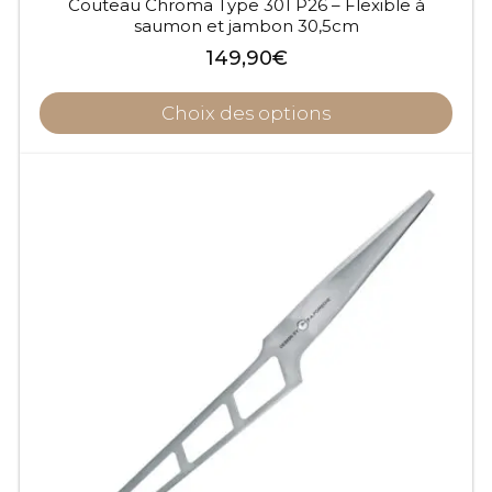
Couteau Chroma Type 301 P26 – Flexible à
saumon et jambon 30,5cm
149,90
€
Choix des options