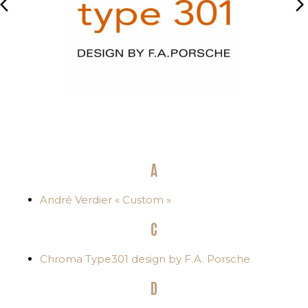
arrow_back_ios
arrow_forward_ios
A
André Verdier « Custom »
C
Chroma Type301 design by F.A. Porsche
D