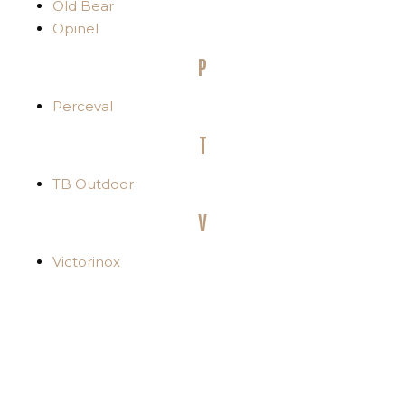
Old Bear
Opinel
P
Perceval
T
TB Outdoor
V
Victorinox