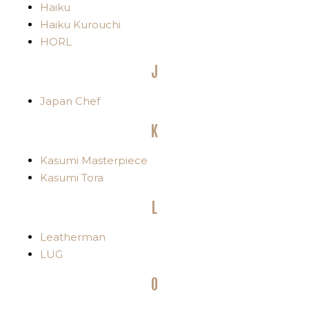
Haiku
Haiku Kurouchi
HORL
J
Japan Chef
K
Kasumi Masterpiece
Kasumi Tora
L
Leatherman
LUG
O