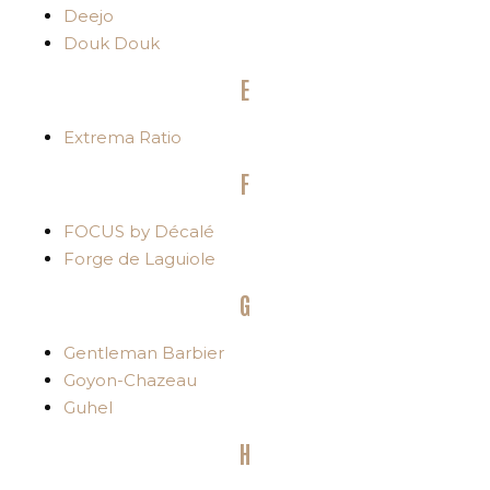
Deejo
Douk Douk
E
Extrema Ratio
F
FOCUS by Décalé
Forge de Laguiole
G
Gentleman Barbier
Goyon-Chazeau
Guhel
H