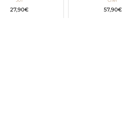
J01
Chef
27,90
€
57,90
€
hoix des options
Choix des optio
ck and
Expédition
lect
sous 24 / 48h