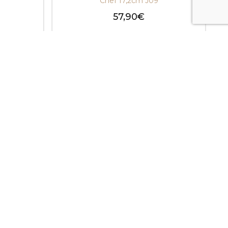
Chef 17,2cm J09
57,90
€
ns
Choix des options
Une question ?
Appelez nous au
04 42 24 94 70