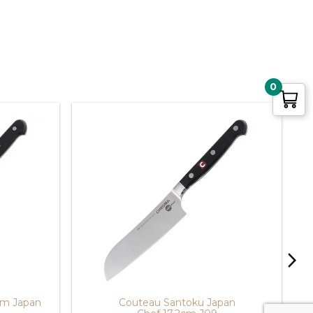
0
arrow_forward_ios
cm Japan
Couteau Santoku Japan