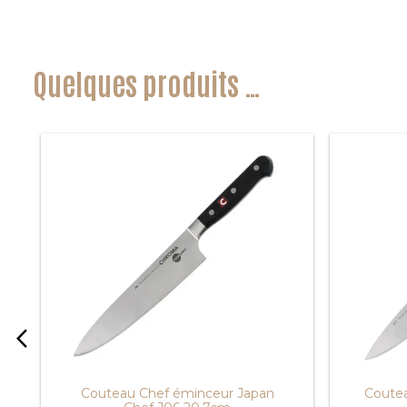
Quelques produits …
arrow_back_ios
Couteau Chef éminceur Japan
Coutea