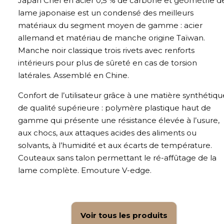
Japan Chef en acier 0,5 % de carbone et géométrie d
lame japonaise est un condensé des meilleurs
matériaux du segment moyen de gamme : acier
allemand et matériau de manche origine Taïwan.
Manche noir classique trois rivets avec renforts
intérieurs pour plus de sûreté en cas de torsion
latérales. Assemblé en Chine.
Confort de l’utilisateur grâce à une matière synthétiqu
de qualité supérieure : polymère plastique haut de
gamme qui présente une résistance élevée à l’usure,
aux chocs, aux attaques acides des aliments ou
solvants, à l’humidité et aux écarts de température.
Couteaux sans talon permettant le ré-affûtage de la
lame complète. Emouture V-edge.
Voir tous les produits