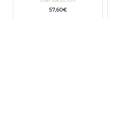
Chef J06 20,7cm
57,60
€
Choix des options
C
Paiement
Cli
sécurisé
Col