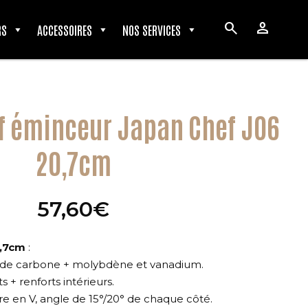
search
person
RS
ACCESSOIRES
NOS SERVICES
f éminceur Japan Chef J06
20,7cm
57,60
€
,7cm
:
 de carbone + molybdène et vanadium.
 + renforts intérieurs.
re en V, angle de 15°/20° de chaque côté.