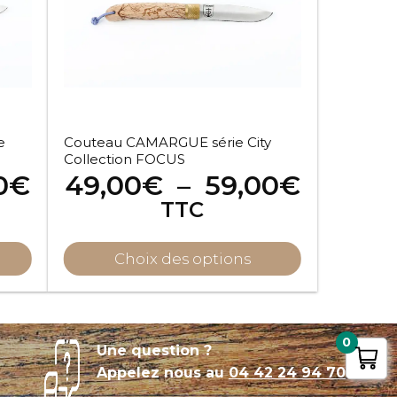
Les
options
peuvent
être
choisies
sur
e
Couteau CAMARGUE série City
la
Collection FOCUS
page
Plage
Plage
0
€
49,00
€
–
59,00
€
du
de
de
TTC
produit
prix :
prix :
49,00€
49,00
Choix des options
à
à
59,00€
59,00€
0
Une question ?
Appelez nous au
04 42 24 94 70