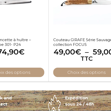
Les
options
peuvent
être
choisies
sur
cette à huître –
Couteau GIRAFE Série Sauvag
la
e 301- P24
collection FOCUS
page
74,90
€
49,00
€
–
59,0
du
TTC
produit
ix des options
Choix des options
ck and
Expédition
lect
sous 24 / 48h