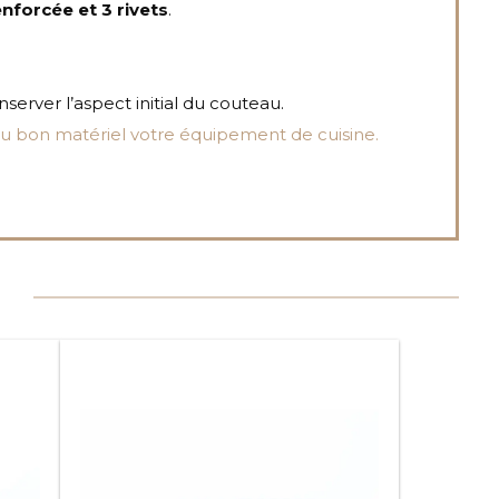
nforcée et 3 rivets
.
server l’aspect initial du couteau.
u bon matériel votre équipement de cuisine.
Ce
produit
a
plusieurs
variations.