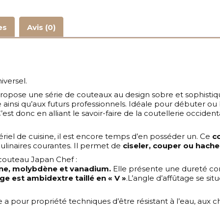
es
Avis (0)
iversel.
opose une série de couteaux au design sobre et sophistiq
 ainsi qu’aux futurs professionnels. Idéale pour débuter o
t donc en alliant le savoir-faire de la coutellerie occidenta
riel de cuisine, il est encore temps d’en posséder un. Ce
c
culinaires courantes. Il permet de
ciseler, couper ou hache
 couteau Japan Chef :
one, molybdène et vanadium.
Elle présente une dureté c
ge est ambidextre taillé en « V »
.L’angle d’affûtage se sit
pour propriété techniques d’être résistant à l’eau, aux cho