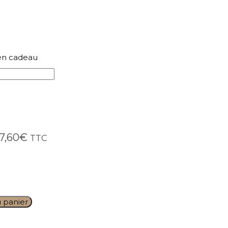
en cadeau
7,60
€
TTC
u panier