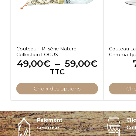
Les
options
peuvent
être
choisies
sur
Couteau TIPI série Nature
Couteau Lan
la
Collection FOCUS
Chroma Typ
page
Plage
49,00
€
–
59,00
€
du
de
TTC
produit
prix :
49,00€
Choix des options
Cho
à
59,00€
Paiement
Cli
sécurisé
Col