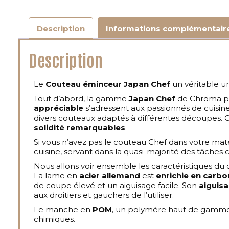
Description
Informations complémentair
Description
Le
Couteau éminceur Japan Chef
un véritable un
Tout d’abord, la gamme
Japan Chef
de Chroma pr
appréciable
s’adressent aux passionnés de cuisine
divers couteaux adaptés à différentes découpes. C’es
solidité remarquables
.
Si vous n’avez pas le couteau Chef dans votre maté
cuisine, servant dans la quasi-majorité des tâches 
Nous allons voir ensemble les caractéristiques du
La lame en
acier allemand
est
enrichie en carb
de coupe élevé et un aiguisage facile. Son
aiguisa
aux droitiers et gauchers de l’utiliser.
Le manche en
POM
, un polymère haut de gamme a 
chimiques.