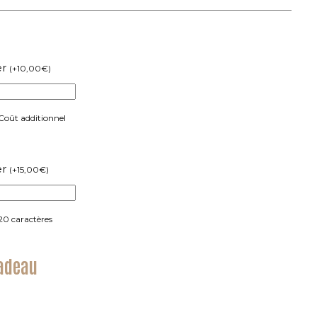
er
(
+
10,00
€
)
 Coût additionnel
er
(
+
15,00
€
)
20 caractères
cadeau