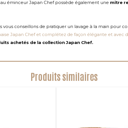
outeau éminceur Japan Chef possède également une
mitre re
s vous conseillons de pratiquer un lavage à la main pour con
ise Japan Chef et complétez de façon élégante et avec d
its achetés de la collection Japan Chef.
Produits similaires
Ce
produit
a
plusieurs
variations.