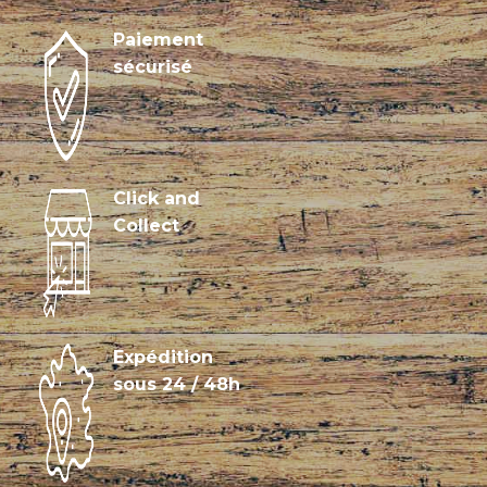
Paiement
sécurisé
Click and
Collect
Expédition
sous 24 / 48h