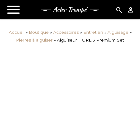
search
person
Accueil
»
Boutique
»
Accessoires
»
Entretien
»
Aiguisage
»
Pierres à aiguiser
»
Aiguiseur HORL 3 Premium Set