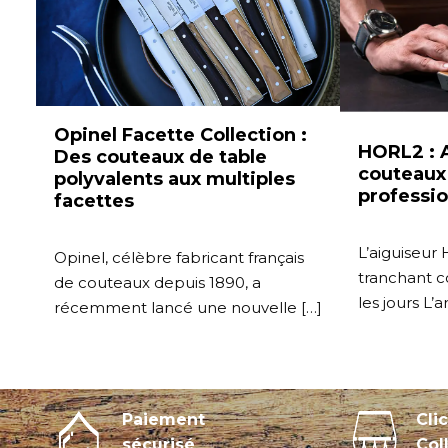
Opinel Facette Collection :
HORL2 : A
Des couteaux de table
couteau
polyvalents aux multiples
professio
facettes
L’aiguiseu
Opinel, célèbre fabricant français
tranchant 
de couteaux depuis 1890, a
les jours L’a
récemment lancé une nouvelle […]
Paiement
Cli
sécurisé
Col