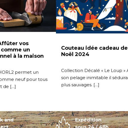
ffûter vos
Couteau idée cadeau de
x comme un
Noël 2024
nnel à la maison
Collection Décalé « Le Loup »
r HORL2 permet un
son pelage inimitable il séduira
comme neuf pour tous
plus sauvages. […]
rt de […]
ck and
Expédition
lect
sous 24 / 48h