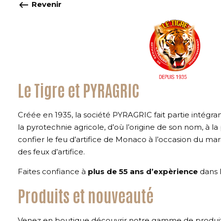
keyboard_backspace
Revenir
Le Tigre et PYRAGRIC
Créée en 1935, la société PYRAGRIC fait partie intégran
la pyrotechnie agricole, d’où l’origine de son nom, à 
confier le feu d’artifice de Monaco à l’occasion du mari
des feux d’artifice.
Faites confiance à
plus de 55 ans d’expèrience
dans l
Produits et nouveauté
Venez en boutique découvrir notre gamme de produits d’a