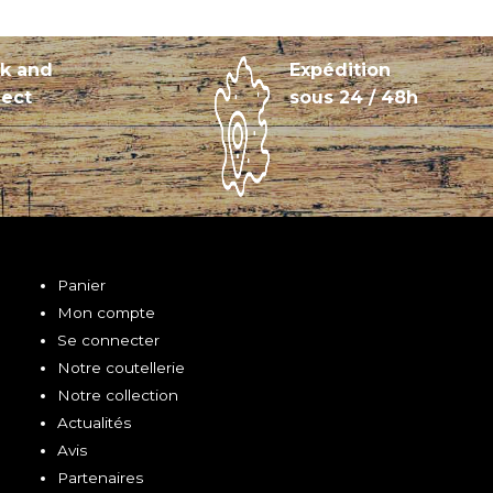
ck and
Expédition
lect
sous 24 / 48h
Panier
Mon compte
Se connecter
Notre coutellerie
Notre collection
Actualités
Avis
Partenaires