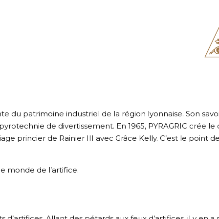
te du patrimoine industriel de la région lyonnaise. Son savo
la pyrotechnie de divertissement. En 1965, PYRAGRIC crée l
age princier de Rainier III avec Grâce Kelly. C’est le point 
e monde de l’artifice.
rtifices. Allant des pétards aux feux d’artifices, il y en a