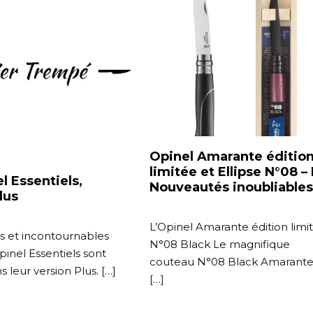
Opinel Amarante éditio
limitée et Ellipse N°08 –
l Essentiels,
Nouveautés inoubliables
lus
L’Opinel Amarante édition limi
s et incontournables
N°08 Black Le magnifique
inel Essentiels sont
couteau N°08 Black Amarante
s leur version Plus. […]
[…]