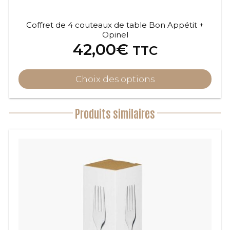
produit
Coffret de 4 couteaux de table Bon Appétit +
Opinel
42,00
€
TTC
Choix des options
Produits similaires