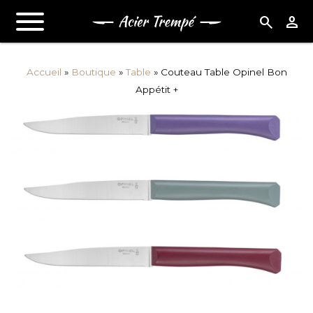
search
person
Accueil
»
Boutique
»
Table
»
Couteau Table Opinel Bon
Appétit +