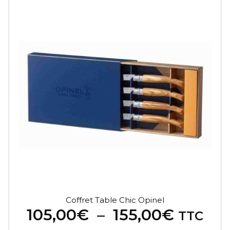
Ce
produit
a
plusieurs
variations.
Les
options
peuvent
être
choisies
sur
la
page
du
produit
Coffret Table Chic Opinel
Plage
105,00
€
–
155,00
€
TTC
de