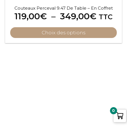
Couteaux Perceval 9.47 De Table – En Coffret
Plage
119,00
€
–
349,00
€
TTC
de
prix :
Choix des options
119,00
à
349,0
0