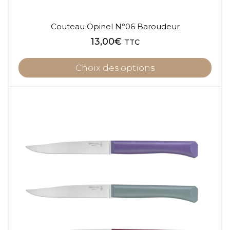
produit
Couteau Opinel N°06 Baroudeur
13,00
€
TTC
Choix des options
Ce
produit
a
plusieurs
variations.
Les
options
peuvent
être
choisies