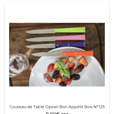
Ce
produit
a
plusieurs
variations.
Les
options
peuvent
être
choisies
sur
la
page
du
produit
Couteau de Table Opinel Bon Appétit Bois N°125