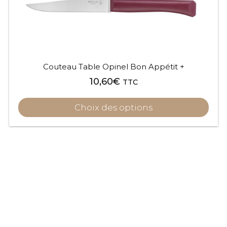
sur
la
page
du
produit
Couteau Table Opinel Bon Appétit +
10,60
€
TTC
Choix des options