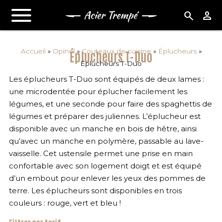
search
person
Accueil
»
Opinel
»
Couteaux de cuisine
»
Éplucheurs
»
Éplucheurs T-Duo
Éplucheurs T-Duo
Les éplucheurs T-Duo sont équipés de deux lames :
une microdentée pour éplucher facilement les
légumes, et une seconde pour faire des spaghettis de
légumes et préparer des juliennes. L’éplucheur est
disponible avec un manche en bois de hêtre, ainsi
qu’avec un manche en polymère, passable au lave-
vaisselle. Cet ustensile permet une prise en main
confortable avec son logement doigt et est équipé
d’un embout pour enlever les yeux des pommes de
terre. Les éplucheurs sont disponibles en trois
couleurs : rouge, vert et bleu !