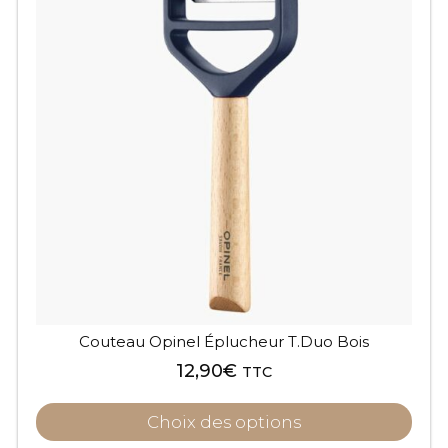
a
plusieurs
variations.
Les
options
peuvent
être
choisies
sur
la
page
du
produit
Couteau Opinel Éplucheur T.Duo Bois
12,90
€
TTC
Choix des options