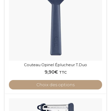
Les
options
peuvent
être
choisies
sur
la
page
du
produit
Couteau Opinel Éplucheur T.Duo
9,90
€
TTC
Choix des options
Ce
produit