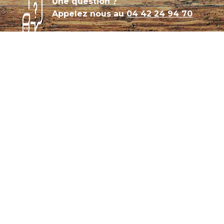
Une question ?
Appelez nous au
04 42 24 94 70
Témoignages
Archives
Plan de site
Conditions générales de vente
CGU – Politique de confidentialité
Panier
Mon compte
Se connecter