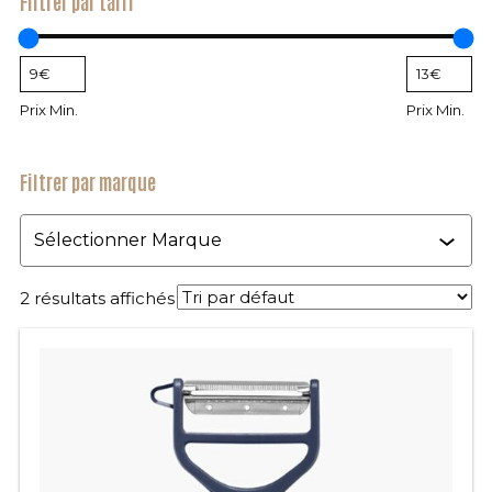
Filtrer par tarif
Prix Min.
Prix Min.
Filtrer par marque
Marque
2 résultats affichés
Ce
produit
a
plusieurs
variations.