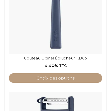
options
peuvent
être
choisies
sur
la
page
du
produit
Couteau Opinel Éplucheur T.Duo
9,90
€
TTC
Choix des options
Ce
produit
a