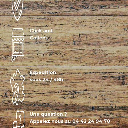
Click and
Collect
Expédition
sous 24 / 48h
Une question ?
Appelez nous au
04 42 24 94 70