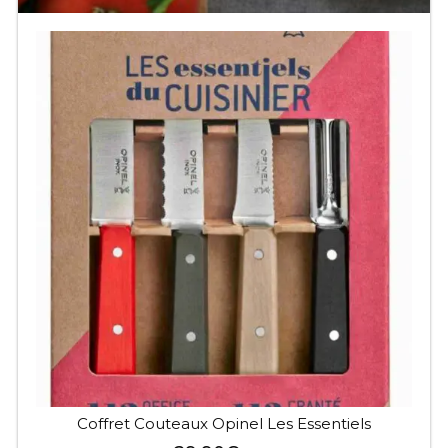
Ce
produit
a
plusieurs
variations.
Les
options
peuvent
être
choisies
sur
la
page
du
produit
Coffret Couteaux Opinel Les Essentiels