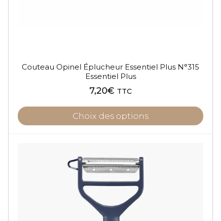
sur
la
page
du
produit
Couteau Opinel Éplucheur Essentiel Plus N°315
Essentiel Plus
7,20
€
TTC
Choix des options
Ce
produit
a
plusieurs
variations.
Les