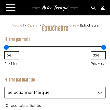
search
person
Accueil
»
Opinel
»
Couteaux de cuisine
»
Éplucheurs
Éplucheurs
Filtrer par tarif
Prix Min.
Prix Min.
Filtrer par marque
Marque
10 résultats affichés