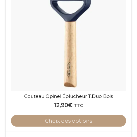
plusieurs
variations.
Les
options
peuvent
être
choisies
sur
la
page
du
produit
Couteau Opinel Éplucheur T.Duo Bois
12,90
€
TTC
Choix des options