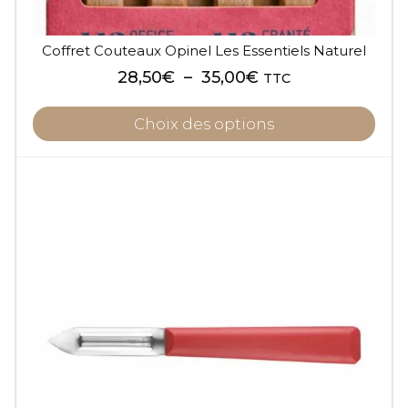
produit
Coffret Couteaux Opinel Les Essentiels Naturel
Plage
28,50
€
–
35,00
€
TTC
de
prix :
Choix des options
28,50€
à
Ce
35,00€
produit
a
plusieurs
variations.
Les
options
peuvent
être
choisies