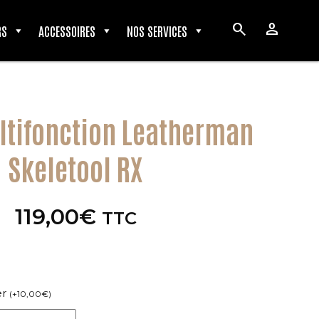
search
person
RS
ACCESSOIRES
NOS SERVICES
ltifonction Leatherman
Skeletool RX
119,00
€
TTC
er
(
+
10,00
€
)