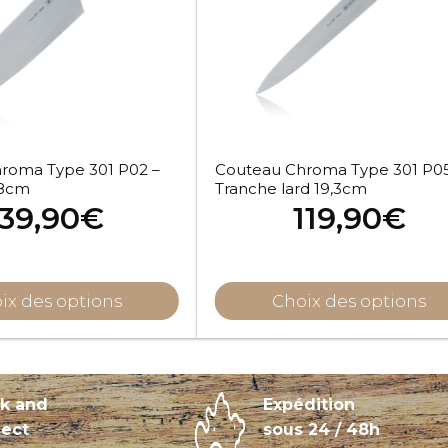
roma Type 301 P02 –
Couteau Chroma Type 301 P05
,8cm
Tranche lard 19,3cm
139,90
€
119,90
€
ix des options
Choix des options
ck and
Expédition
lect
sous 24 / 48h