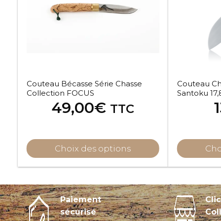
Couteau Bécasse Série Chasse
Couteau Ch
Collection FOCUS
Santoku 17
49,00
€
TTC
Choix des options
Cho
Paiement
Cli
sécurisé
Col