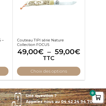
Les
options
peuvent
être
choisies
sur
 –
Couteau TIPI série Nature
la
Collection FOCUS
page
Plage
49,00
€
–
59,00
€
du
de
TTC
produit
prix :
49,00
Choix des options
à
59,00€
0
Une question ?
Appelez nous au
04 42 24 94 70