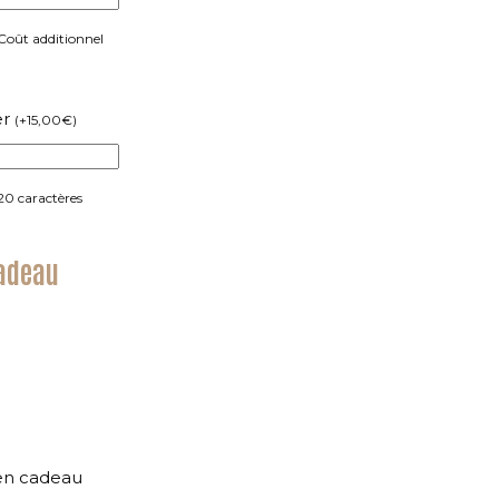
 Coût additionnel
er
(
+
15,00
€
)
20 caractères
cadeau
en cadeau