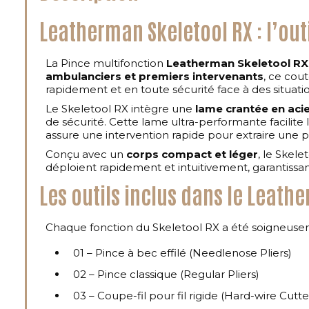
Leatherman Skeletool RX : l’out
La Pince multifonction
Leatherman Skeletool RX
ambulanciers et premiers intervenants
, ce cout
rapidement et en toute sécurité face à des situatio
Le Skeletool RX intègre une
lame crantée en aci
de sécurité. Cette lame ultra-performante facilit
assure une intervention rapide pour extraire une 
Conçu avec un
corps compact et léger
, le Skel
déploient rapidement et intuitivement, garantissan
Les outils inclus dans le Leath
Chaque fonction du Skeletool RX a été soigneuseme
01 – Pince à bec effilé (Needlenose Pliers)
02 – Pince classique (Regular Pliers)
03 – Coupe-fil pour fil rigide (Hard-wire Cutte