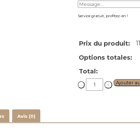
Service gratuit, profitez-en !
1
Prix du produit:
Options totales:
Total:
Quantity
Ajouter a
es
Avis (0)