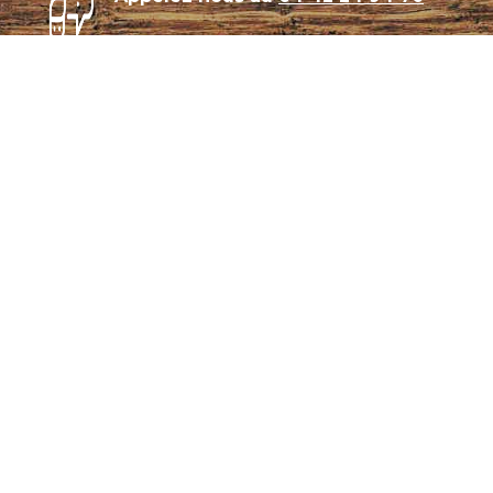
Témoignages
Archives
Plan de site
Conditions générales de vente
CGU – Politique de confidentialité
Panier
Mon compte
Se connecter
Notre coutellerie
Notre collection