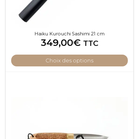
Haiku Kurouchi Sashimi 21 cm
349,00
€
TTC
Choix des options
Ce
produit
a
plusieurs
variations.
Les
options
peuvent