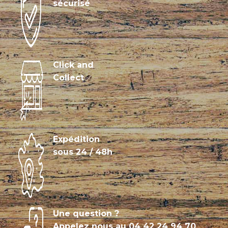
sécurisé
Click and
Collect
Expédition
sous 24 / 48h
Une question ?
Appelez nous au
04 42 24 94 70