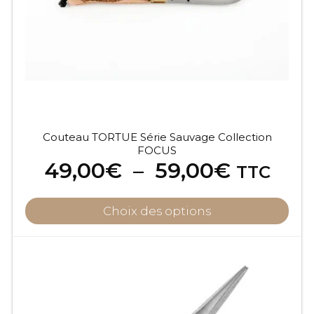
être
choisies
sur
la
page
du
produit
Couteau TORTUE Série Sauvage Collection
FOCUS
Plage
49,00
€
–
59,00
€
TTC
de
prix :
Choix des options
49,00€
à
59,00€