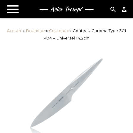
search
person
Accueil
»
Boutique
»
Couteaux
»
Couteau Chroma Type 301
P04 – Universel 14,2cm