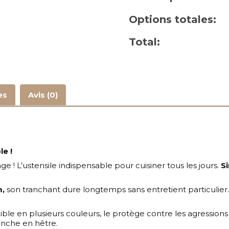
Options totales:
Total:
es
Avis (0)
e !
 ! L’ustensile indispensable pour cuisiner tous les jours.
Si
,
son tranchant dure longtemps sans entretient particulier
le en plusieurs couleurs, le protège contre les agressions e
manche en hêtre.