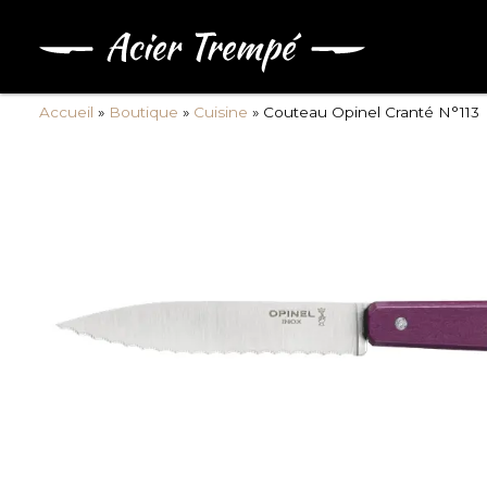
Accueil
»
Boutique
»
Cuisine
»
Couteau Opinel Cranté N°113