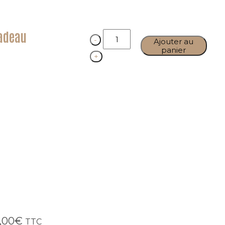
cadeau
Quantity
Ajouter au
panier
,00
€
TTC