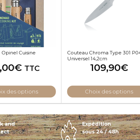
 Opinel Cuisine
Couteau Chroma Type 301 P04
Universel 14,2cm
,00
€
109,90
€
TTC
ix des options
Choix des options
ck and
Expédition
lect
sous 24 / 48h