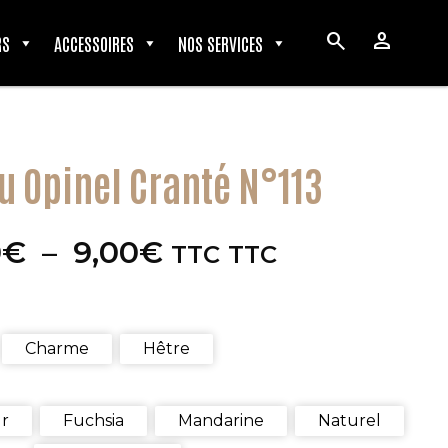
search
person
RS
ACCESSOIRES
NOS SERVICES
u Opinel Cranté N°113
Plage
0
€
–
9,00
€
TTC
TTC
de
prix :
8,00€
à
Charme
Hêtre
9,00€
r
Fuchsia
Mandarine
Naturel