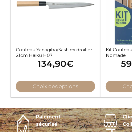
Couteau Yanagiba/Sashimi droitier
Kit Couteau
21cm Haiku H07
Nomade
134,90
€
59
Choix des options
Cho
Paiement
Cli
sécurisé
Col