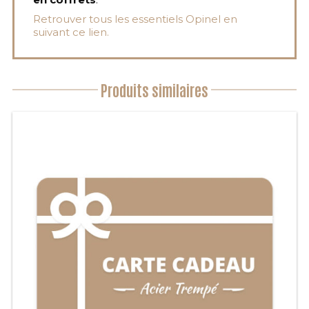
Retrouver tous les essentiels Opinel en
suivant ce lien.
Produits similaires
Ce
produit
a
plusieurs
variations.
Les
options
peuvent
être
choisies
sur