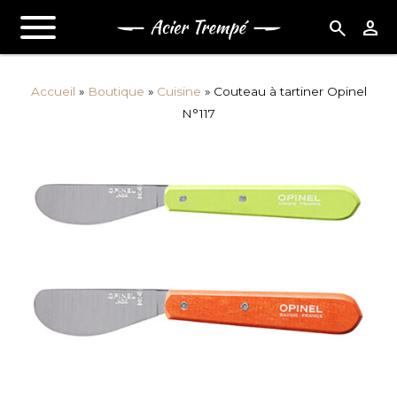
search
person
Accueil
»
Boutique
»
Cuisine
»
Couteau à tartiner Opinel
N°117