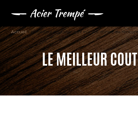
Accueil
»
le meilleur coutelier qu’il m’a été donné de rencont
LE MEILLEUR COUT