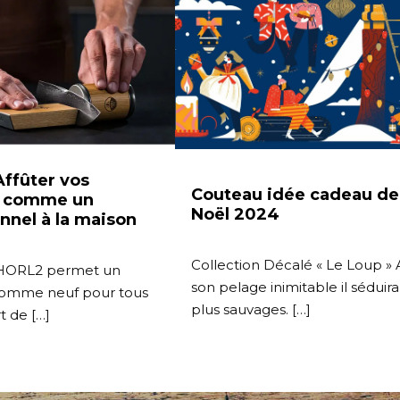
ffûter vos
Couteau idée cadeau de
x comme un
Noël 2024
nnel à la maison
Collection Décalé « Le Loup »
r HORL2 permet un
son pelage inimitable il séduira
comme neuf pour tous
plus sauvages. […]
rt de […]