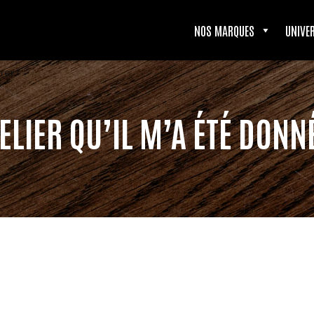
NOS MARQUES
UNIVE
rer !
ELIER QU’IL M’A ÉTÉ DONN