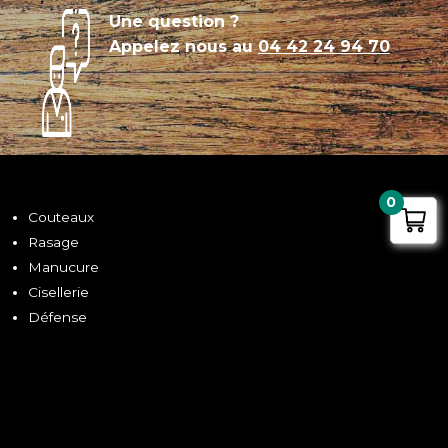
Une question ?
Appelez nous au
04 42 24 94 70
0
Couteaux
Rasage
Manucure
Cisellerie
Défense