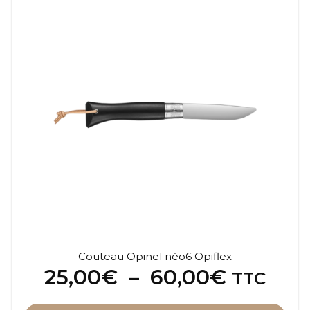
produit
a
plusieurs
variations.
Les
options
peuvent
être
choisies
sur
la
page
du
produit
Couteau Opinel néo6 Opiflex
Plage
25,00
€
–
60,00
€
TTC
de