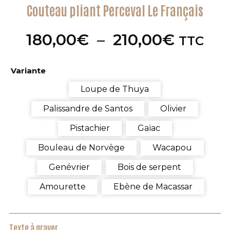
Couteau pliant Perceval Le Français
Plage
180,00
€
–
210,00
€
TTC
de
prix :
Variante
180,00
à
Loupe de Thuya
210,00
Palissandre de Santos
Olivier
Pistachier
Gaïac
Bouleau de Norvège
Wacapou
Genévrier
Bois de serpent
Amourette
Ebène de Macassar
Texte à graver