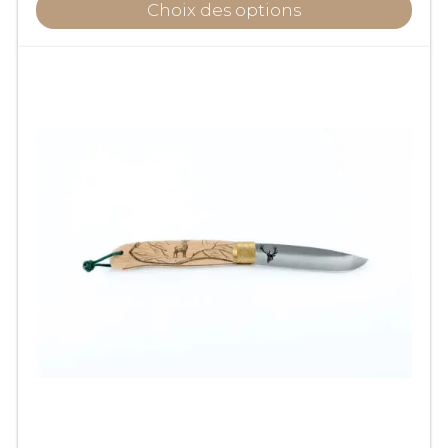
prix :
Choix des options
25,00€
à
60,00€