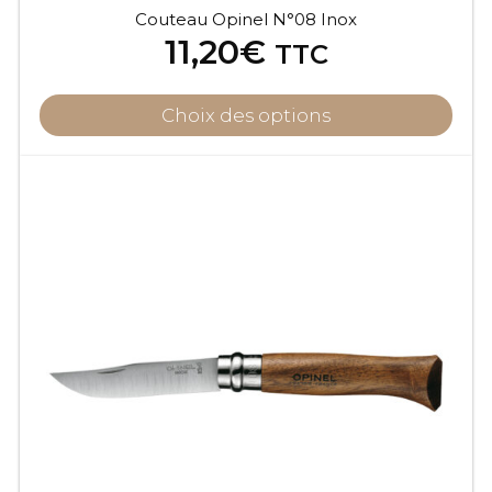
Couteau Opinel N°08 Inox
11,20
€
TTC
Choix des options
Ce
produit
a
plusieurs
variations.
Les
options
peuvent
être
choisies
sur
la