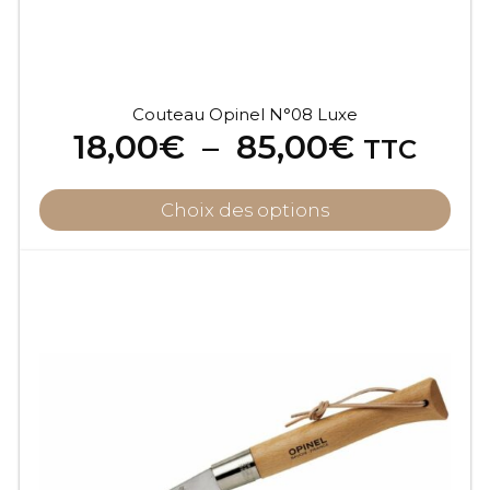
page
du
produit
Couteau Opinel N°08 Luxe
Plage
18,00
€
–
85,00
€
TTC
de
prix :
Choix des options
18,00€
à
85,00€