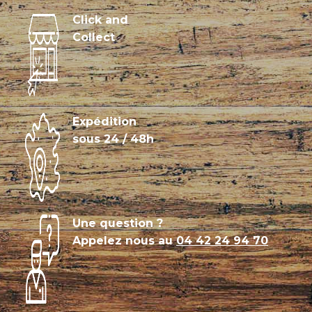
Click and
Collect
Expédition
sous 24 / 48h
Une question ?
Appelez nous au
04 42 24 94 70