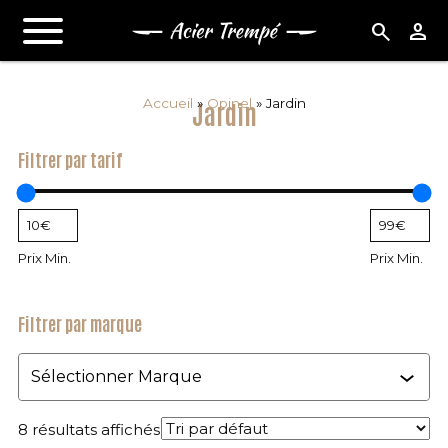
search
person
Accueil
»
Opinel
»
Jardin
Jardin
Filtrer par tarif
Prix Min.
Prix Min.
Filtrer par marque
Marque
8 résultats affichés