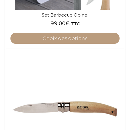
produit
Set Barbecue Opinel
99,00
€
TTC
Choix des options