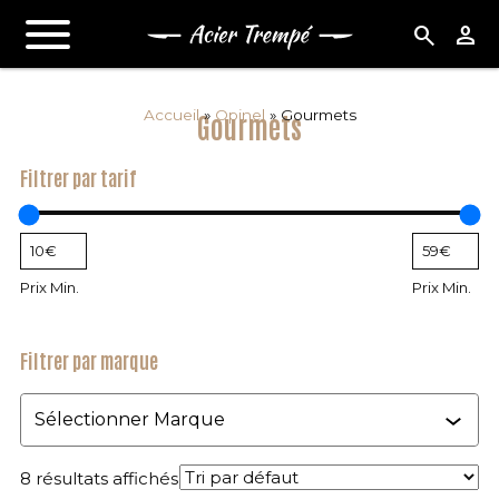
search
person
Accueil
»
Opinel
»
Gourmets
Gourmets
Filtrer par tarif
Prix Min.
Prix Min.
Filtrer par marque
Marque
8 résultats affichés