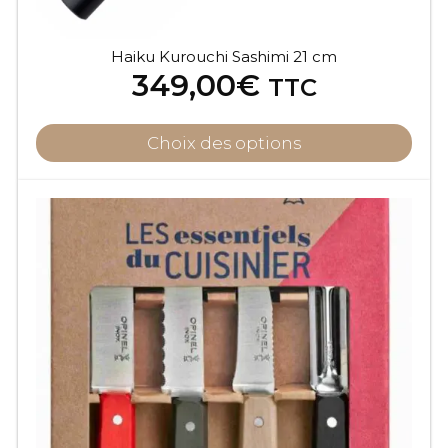
Haiku Kurouchi Sashimi 21 cm
349,00
€
TTC
Choix des options
Ce
produit
a
plusieurs
variations.
Les
options
peuvent
être
choisies