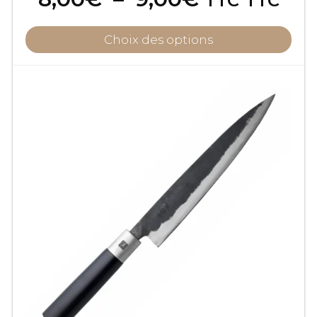
TTC
TTC
de
prix :
Choix des options
8,00€
à
9,00€