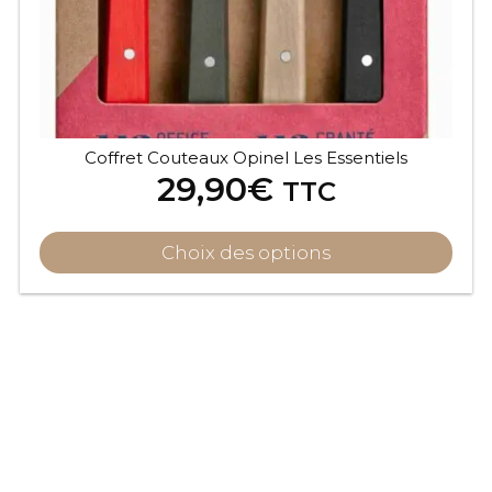
sur
la
page
du
produit
Coffret Couteaux Opinel Les Essentiels
29,90
€
TTC
Choix des options