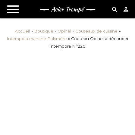
search
person
Accueil
»
Boutique
»
Opinel
»
Couteaux de cuisine
»
Intempora manche Polymère
»
Couteau Opinel à découper
Intempora N°220