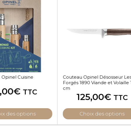
 Opinel Cuisine
Couteau Opinel Désosseur Le
Forgés 1890 Viande et Volaille 
cm
,00
€
TTC
125,00
€
TTC
ix des options
Choix des options