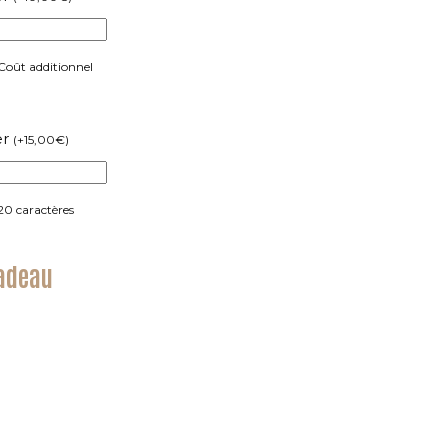
 Coût additionnel
er
(
+
15,00
€
)
20 caractères
cadeau