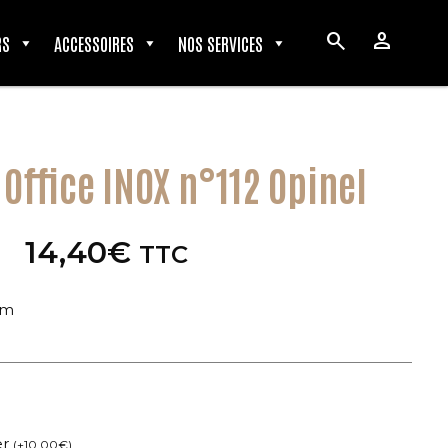
search
person
RS
ACCESSOIRES
NOS SERVICES
 Office INOX n°112 Opinel
14,40
€
TTC
cm
er
(
+
10,00
€
)