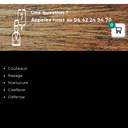
Une question ?
Appelez nous au
04 42 24 94 70
0
Couteaux
Rasage
Manucure
Cisellerie
Défense