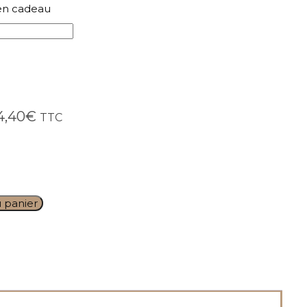
en cadeau
4,40
€
TTC
u panier