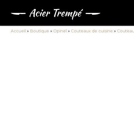
Accueil
»
Boutique
»
Opinel
»
Couteaux de cuisine
»
Couteaux