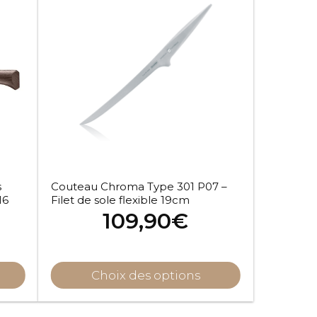
s
Couteau Chroma Type 301 P07 –
16
Filet de sole flexible 19cm
109,90
€
Choix des options