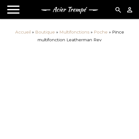
search
person
Accueil
»
Boutique
»
Multifonctions
»
Poche
»
Pince
multifonction Leatherman Rev