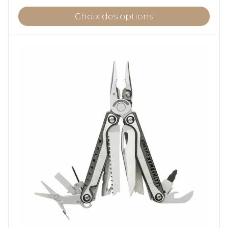
prix :
Choix des options
16,50€
à
21,90€