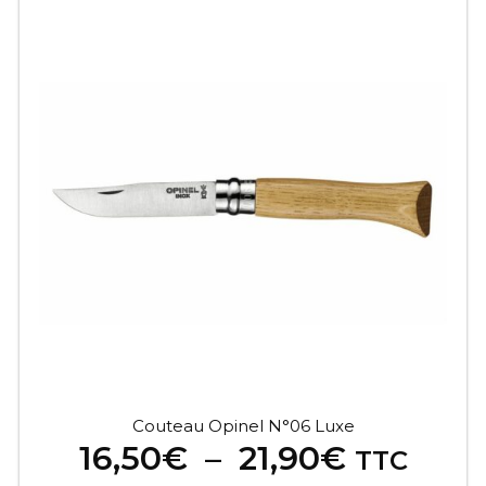
Ce
produit
a
plusieurs
variations.
Les
options
peuvent
être
choisies
sur
la
page
du
produit
Couteau Opinel N°06 Luxe
Plage
16,50
€
–
21,90
€
TTC
de