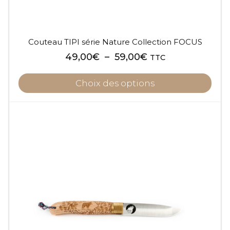
page
du
produit
Couteau TIPI série Nature Collection FOCUS
Plage
49,00
€
–
59,00
€
TTC
de
prix :
Choix des options
49,00€
à
59,00€