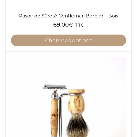
produit
Rasoir de Sûreté Gentleman Barbier – Bois
69,00
€
TTC
Choix des options
Ce
produit
a
plusieurs
variations.
Les
options
peuvent
être
choisies