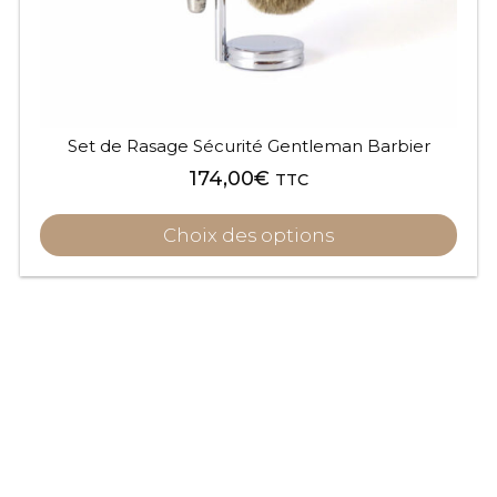
sur
la
page
du
produit
Set de Rasage Sécurité Gentleman Barbier
174,00
€
TTC
Choix des options