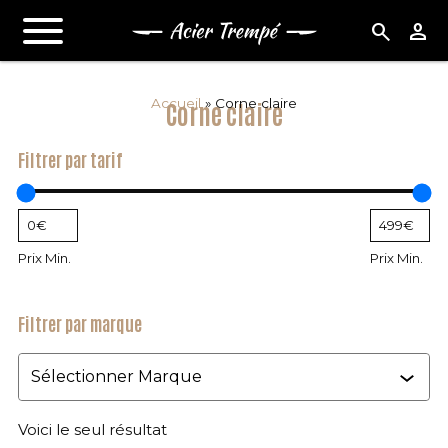
search
person
Accueil
»
Corne claire
Corne claire
Filtrer par tarif
Prix Min.
Prix Min.
Filtrer par marque
Marque
Voici le seul résultat