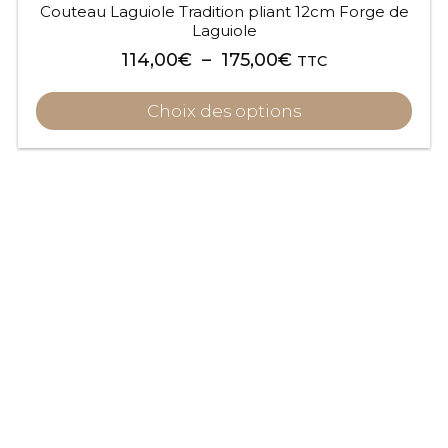
Couteau Laguiole Tradition pliant 12cm Forge de
Laguiole
Plage
114,00
€
–
175,00
€
TTC
de
prix :
Choix des options
114,00€
à
175,00€