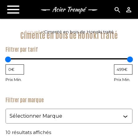
search
person
Accueil
»
Cimenté en bois de Honoki traité
Cimenté en bois de Honoki traité
Filtrer par tarif
Prix Min.
Prix Min.
Filtrer par marque
Marque
10 résultats affichés