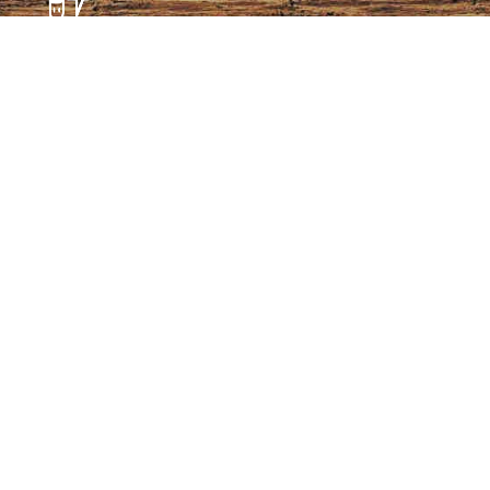
Témoignages
Archives
Plan de site
Conditions générales de vente
CGU – Politique de confidentialité
Panier
Mon compte
Se connecter
Notre coutellerie
Notre collection