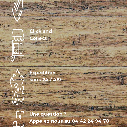
Click and
Collect
Expédition
sous 24 / 48h
Une question ?
Appelez nous au
04 42 24 94 70