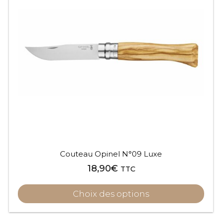
plusieurs
variations.
Les
options
peuvent
être
choisies
sur
la
page
du
produit
Couteau Opinel N°09 Luxe
18,90
€
TTC
Choix des options