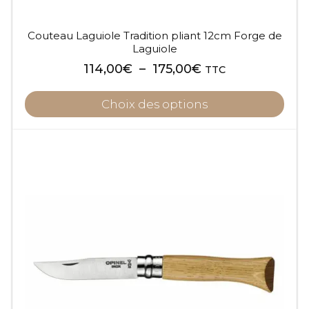
produit
Couteau Laguiole Tradition pliant 12cm Forge de
Laguiole
Plage
114,00
€
–
175,00
€
TTC
de
prix :
Choix des options
114,00€
à
Ce
175,00€
produit
a
plusieurs
variations.
Les
options
peuvent
être
choisies