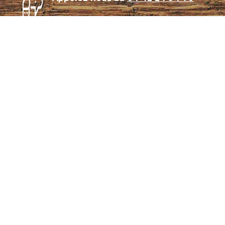
Témoignages
Archives
Plan de site
Conditions générales de vente
CGU – Politique de confidentialité
Panier
Mon compte
Se connecter
Notre coutellerie
Notre collection