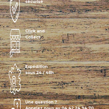
sécurisé
Click and
Collect
Expédition
sous 24 / 48h
Une question ?
Appelez nous au
04 42 24 94 70