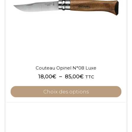
peuvent
être
choisies
sur
la
page
du
produit
Couteau Opinel N°08 Luxe
Plage
18,00
€
–
85,00
€
TTC
de
prix :
Choix des options
18,00€
à
Ce
85,00€
produit
a