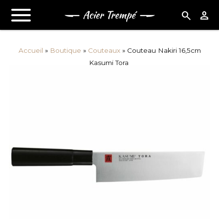
search
person
Accueil
»
Boutique
»
Couteaux
»
Couteau Nakiri 16,5cm
Kasumi Tora