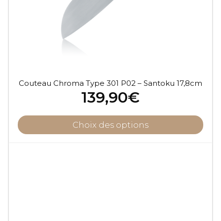
Couteau Chroma Type 301 P02 – Santoku 17,8cm
139,90
€
Choix des options
Ce
produit
a
plusieurs
variations.
Les