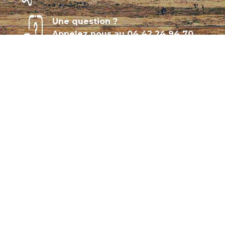
Une question ?
Appelez nous au
04 42 24 94 70
Témoignages
Archives
Plan de site
Conditions générales de vente
CGU – Politique de confidentialité
Panier
Mon compte