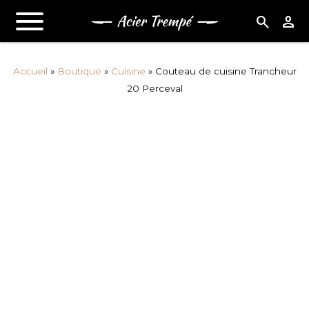
search
person
Accueil
»
Boutique
»
Cuisine
»
Couteau de cuisine Trancheur
20 Perceval