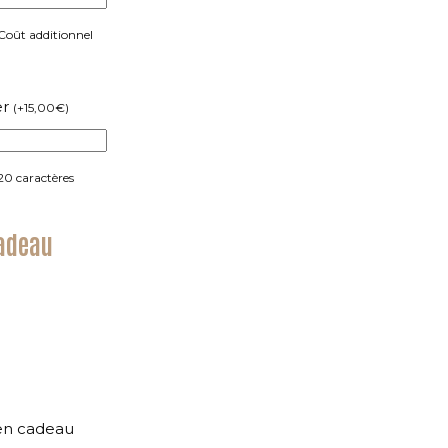
 Coût additionnel
er
(
+
15,00
€
)
20 caractères
cadeau
en cadeau