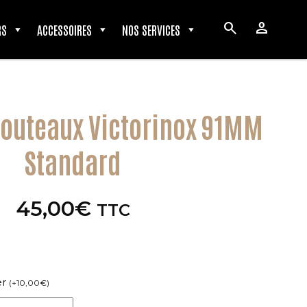
search
person
RS
ACCESSOIRES
NOS SERVICES
couteaux Victorinox 91MM
Standard
45,00
€
TTC
er
(
+
10,00
€
)