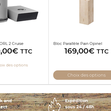
ORL 2 Cruise
Bloc Parallèle Pain Opinel
9,00
€
169,00
€
TTC
TTC
oix des options
Choix des options
ck and
Expédition
lect
sous 24 / 48h