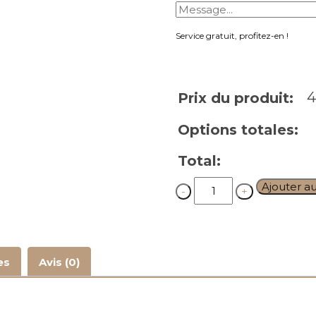
Service gratuit, profitez-en !
4
Prix du produit:
Options totales:
Total:
Quantity
Ajouter a
es
Avis (0)