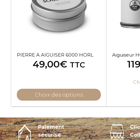
PIERRE A AIGUISER 6000 HORL
Aiguiseur H
49,00
€
11
TTC
Ch
Choix des options
Paiement
Cli
sécurisé
Col