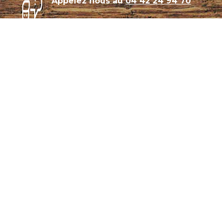
Appelez nous au
04 42 24 94 70
Témoignages
Archives
Plan de site
Conditions générales de vente
CGU – Politique de confidentialité
Panier
Mon compte
Se connecter
Notre coutellerie