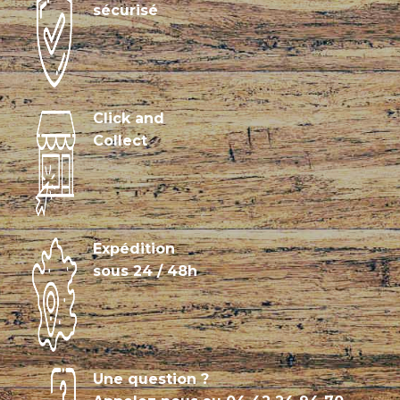
sécurisé
Click and
Collect
Expédition
sous 24 / 48h
Une question ?