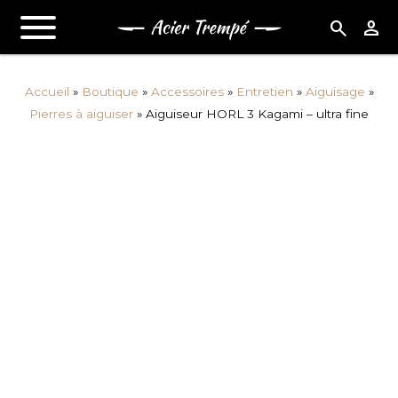
search
person
Accueil
»
Boutique
»
Accessoires
»
Entretien
»
Aiguisage
»
Pierres à aiguiser
»
Aiguiseur HORL 3 Kagami – ultra fine